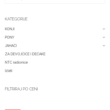
KATEGORIJE
KONJI
PONY
JAHAČI
ZA DEVOJČICE I DEČAKE
NTC radionice
Izleti
FILTRIRAJ PO CENI
Minimalna
Ma
cena
ce