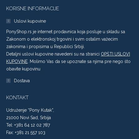
KORISNE INFORMACIJE
Uslovi kupovine
PonyShop.rs je internet prodavnica koja posluje u skladu sa
Zakonom o elektronskoj trgovini i svim ostalim važećim
zakonima i propisima u Republici Srbiji.
Detaljni uslovi kupovine navedeni su na stranici
OPŠTI USLOVI
KUPOVINE
. Molimo Vas da se upoznate sa njima pre nego što
obavite kupovinu
Dostava
KONTAKT
Udruženje “Pony Kutak”,
21000 Novi Sad, Srbija
Tel: +381 64 12 02 787
Fax: +381 21 557 103