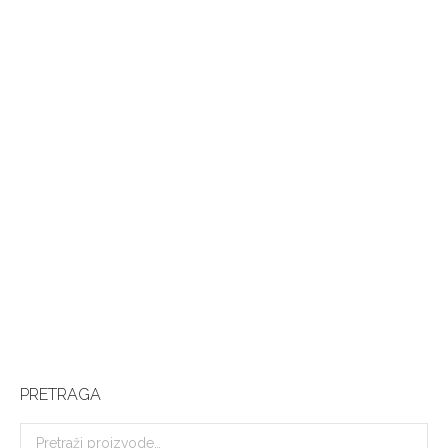
Povodac za konja
1.150,00
рсд
PRETRAGA