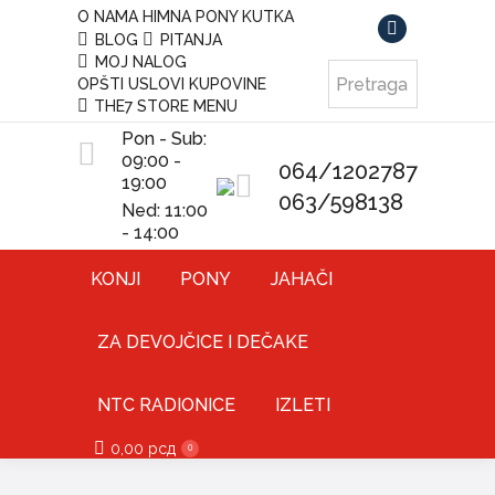
O NAMA
HIMNA PONY KUTKA
BLOG
PITANJA
Facebook
MOJ NALOG
page
OPŠTI USLOVI KUPOVINE
opens
THE7 STORE MENU
in
Pon - Sub:
new
09:00 -
064/1202787
19:00
window
063/598138
Ned: 11:00
- 14:00
KONJI
PONY
JAHAČI
ZA DEVOJČICE I DEČAKE
NTC RADIONICE
IZLETI
0,00
рсд
0