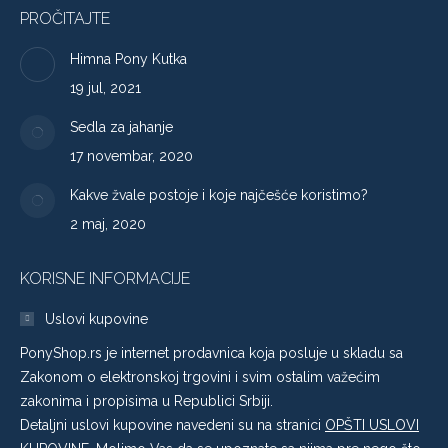
PROČITAJTE
Himna Pony Kutka
19 jul, 2021
Sedla za jahanje
17 novembar, 2020
Kakve žvale postoje i koje najčešće koristimo?
2 maj, 2020
KORISNE INFORMACIJE
Uslovi kupovine
PonyShop.rs je internet prodavnica koja posluje u skladu sa
Zakonom o elektronskoj trgovini i svim ostalim važećim
zakonima i propisima u Republici Srbiji.
Detaljni uslovi kupovine navedeni su na stranici
OPŠTI USLOVI