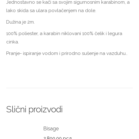
Jednostavno se kači sa svojim sigurnosnim karabinom, a
lako skida sa ulara povlačenjem na dole.
Dužina je 2m.
100% poliester, a karabin niklovani 100% čelik i legura
cinka.
Pranje- ispiranje vodom i prirodno sušenje na vazduhu..
Slični proizvodi
Bisage
2.800,00
рсд