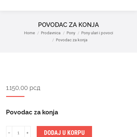
POVODAC ZA KONJA
You are here:
Home
Prodavnica
Pony
Pony ulari i povoci
Povodac za konja
1.150,00
рсд
Povodac za konja
Povodac
DODAJ U KORPU
﹣
﹢