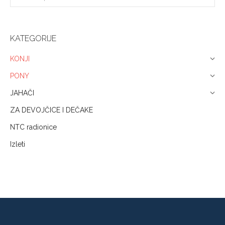
KATEGORIJE
KONJI
PONY
JAHAČI
ZA DEVOJČICE I DEČAKE
NTC radionice
Izleti