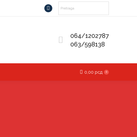
Facebook
page
opens
064/1202787
in
063/598138
new
window
0,00
рсд
0