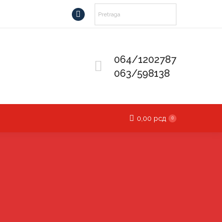
Facebook
page
opens
064/1202787
in
new
063/598138
window
0,00
рсд
0