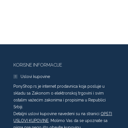
Minimaln
cena
KORISNE INFORMACIJE
Uslovi kupovine
PonyShop.rs je internet prodavnica koja posluje u
skladu sa Zakonom o elektronskoj trgovini i svim
ostalim važećim zakonima i propisima u Republici
Srbiji.
Detaljni uslovi kupovine navedeni su na stranici
OPŠTI
USLOVI KUPOVINE
. Molimo Vas da se upoznate sa
njima pre nego što obavite kupovinu