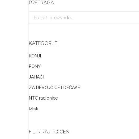
PRETRAGA
KATEGORIJE
KONJI
PONY
JAHAČI
ZA DEVOJČICE I DEČAKE
NTC radionice
Izleti
FILTRIRAJ PO CENI