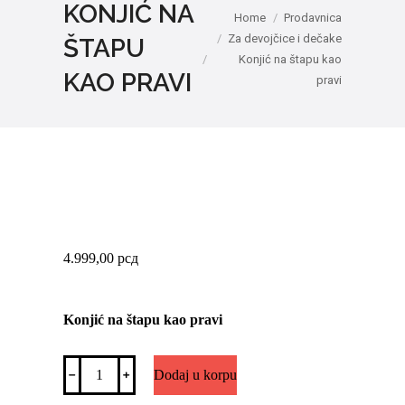
KONJIĆ NA
You are here:
Home
Prodavnica
Za devojčice i dečake
ŠTAPU
Konjić na štapu kao
KAO PRAVI
pravi
4.999,00
рсд
Konjić na štapu kao pravi
Konjić
﹣
﹢
Dodaj u korpu
na
štapu