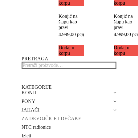
korpu
korpu
Konjić na
Konjić na
štapu kao
štapu kao
pravi
pravi
4.999,00
рсд
4.999,00
рс
Dodaj u
Dodaj u
korpu
korpu
PRETRAGA
KATEGORIJE
KONJI
PONY
JAHAČI
ZA DEVOJČICE I DEČAKE
NTC radionice
Izleti