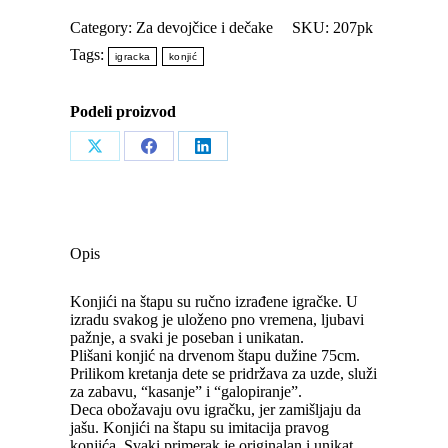
kao
pravi
Category:
Za devojčice i dečake
SKU:
207pk
quantity
Tags:
igracka
konjić
Podeli proizvod
Share
Share
Share
on
on
on
X
Facebook
LinkedIn
Opis
Konjići na štapu su ručno izrađene igračke. U
izradu svakog je uloženo pno vremena, ljubavi
pažnje, a svaki je poseban i unikatan.
Plišani konjić na drvenom štapu dužine 75cm.
Prilikom kretanja dete se pridržava za uzde, služi
za zabavu, “kasanje” i “galopiranje”.
Deca obožavaju ovu igračku, jer zamišljaju da
jašu. Konjići na štapu su imitacija pravog
konjića. Svaki primerak je originalan i unikat.