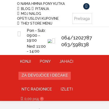
O NAMA
HIMNA PONY KUTKA
BLOG
PITANJA
Facebook
MOJ NALOG
page
OPŠTI USLOVI KUPOVINE
opens
THE7 STORE MENU
in
Pon - Sub:
new
09:00 -
064/1202787
19:00
window
063/598138
Ned: 11:00
- 14:00
KONJI
PONY
JAHAČI
ZA DEVOJČICE I DEČAKE
NTC RADIONICE
IZLETI
0,00
рсд
0