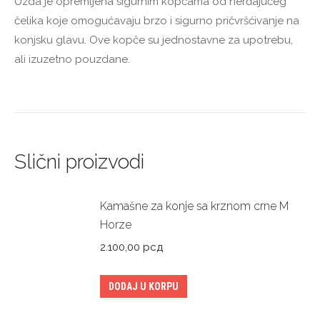
Uzda je opremljena sigurnim kopčama od nerđajućeg
čelika koje omogućavaju brzo i sigurno pričvršćivanje na
konjsku glavu. Ove kopče su jednostavne za upotrebu,
ali izuzetno pouzdane.
Slični proizvodi
Kamašne za konje sa krznom crne M
Horze
2.100,00
рсд
DODAJ U KORPU