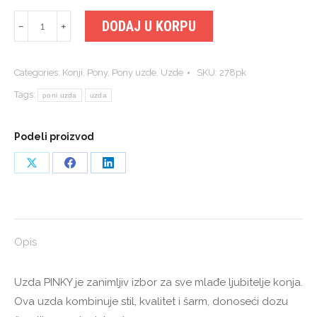
UZDA
DODAJ U KORPU
﹣
﹢
Pinky
Waldhausen
Categories:
Konji
,
Pony
,
Pony uzde
,
Uzde
SKU:
278pk
quantity
Tags:
poni uzda
uzda
Podeli proizvod
Share
Share
Share
on
on
on
X
Facebook
LinkedIn
Opis
Uzda PINKY je zanimljiv izbor za sve mlađe ljubitelje konja.
Ova uzda kombinuje stil, kvalitet i šarm, donoseći dozu