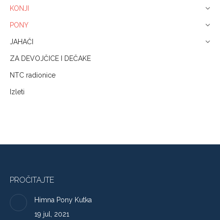
KONJI
PONY
JAHAČI
ZA DEVOJČICE I DEČAKE
NTC radionice
Izleti
PROČITAJTE
Himna Pony Kutka
19 jul, 2021