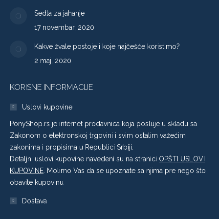
Sedla za jahanje
17 novembar, 2020
Kakve žvale postoje i koje najčešće koristimo?
2 maj, 2020
KORISNE INFORMACIJE
Uslovi kupovine
PonyShop.rs je internet prodavnica koja posluje u skladu sa
Zakonom o elektronskoj trgovini i svim ostalim važećim
zakonima i propisima u Republici Srbiji.
Detaljni uslovi kupovine navedeni su na stranici
OPŠTI USLOVI
KUPOVINE
. Molimo Vas da se upoznate sa njima pre nego što
obavite kupovinu
Dostava