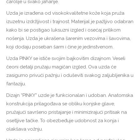
čarolije u svako jahanje.
Uzda je izrađena od visokokvalitetne kože koja pruža
izuzetnu izdržljivost i trajnost. Materijal je pažljivo odabran
kako bi se postigao luksuzni izgled i osećaj prilikom
nošenja. Uzda je ukrašena šarenim vezovima i šavovima,
koji dodaju poseban šarm i čine je jedinstvenom.
Uzda PINKY se ističe svojim bajkovitim dizajnom. Veseli
čeoni detalji pružaju magičan izgled. Ova uzda će
zasigurno privući pažnju i oduševiti svakog zaljubljenika u
fantaziju.
Dizajn “PINKY” uzde je funkcionalan i udoban. Anatomska
konstrukcija prilagođava se obliku konjske glave,
pružajući savršeno pristajanje i minimizirajući pritisak na
osetljive tačke. To obezbeđuje udobnost za konja i
olakšava vožnju.