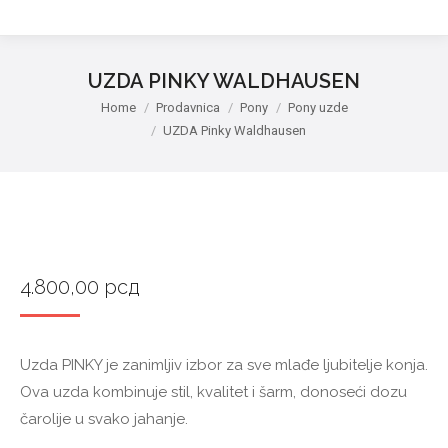
UZDA PINKY WALDHAUSEN
You are here:
Home
Prodavnica
Pony
Pony uzde
UZDA Pinky Waldhausen
4.800,00
рсд
Uzda PINKY je zanimljiv izbor za sve mlađe ljubitelje konja.
Ova uzda kombinuje stil, kvalitet i šarm, donoseći dozu
čarolije u svako jahanje.