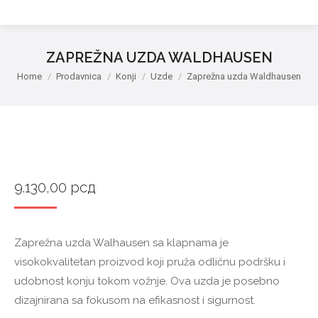
ZAPREŽNA UZDA WALDHAUSEN
You are here:
Home
Prodavnica
Konji
Uzde
Zaprežna uzda Waldhausen
9.130,00
рсд
Zaprežna uzda Walhausen sa klapnama je
visokokvalitetan proizvod koji pruža odličnu podršku i
udobnost konju tokom vožnje. Ova uzda je posebno
dizajnirana sa fokusom na efikasnost i sigurnost.