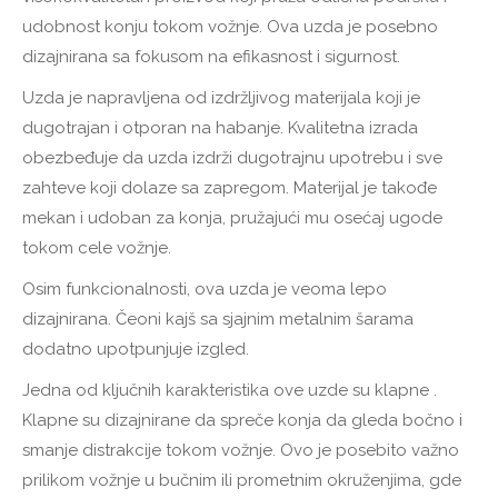
udobnost konju tokom vožnje. Ova uzda je posebno
dizajnirana sa fokusom na efikasnost i sigurnost.
Uzda je napravljena od izdržljivog materijala koji je
dugotrajan i otporan na habanje. Kvalitetna izrada
obezbeđuje da uzda izdrži dugotrajnu upotrebu i sve
zahteve koji dolaze sa zapregom. Materijal je takođe
mekan i udoban za konja, pružajući mu osećaj ugode
tokom cele vožnje.
Osim funkcionalnosti, ova uzda je veoma lepo
dizajnirana. Čeoni kajš sa sjajnim metalnim šarama
dodatno upotpunjuje izgled.
Jedna od ključnih karakteristika ove uzde su klapne .
Klapne su dizajnirane da spreče konja da gleda bočno i
smanje distrakcije tokom vožnje. Ovo je posebito važno
prilikom vožnje u bučnim ili prometnim okruženjima, gde