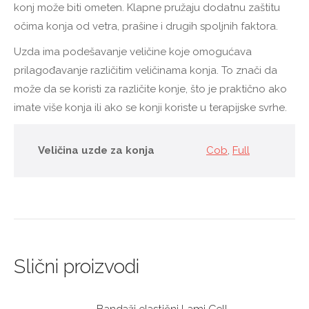
konj može biti ometen. Klapne pružaju dodatnu zaštitu
očima konja od vetra, prašine i drugih spoljnih faktora.
Uzda ima podešavanje veličine koje omogućava
prilagođavanje različitim veličinama konja. To znači da
može da se koristi za različite konje, što je praktično ako
imate više konja ili ako se konji koriste u terapijske svrhe.
Veličina uzde za konja
Cob
,
Full
Slični proizvodi