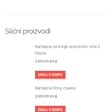
Slični proizvodi
Kamašne za konje sa krznom crne S
Horze
2.100,00
рсд
DODAJ U KORPU
Kamašne Pony crvene
3.100,00
рсд
DODAJ U KORPU