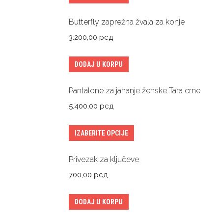
Butterfly zaprežna žvala za konje
3.200,00
рсд
DODAJ U KORPU
Pantalone za jahanje ženske Tara crne
5.400,00
рсд
IZABERITE OPCIJE
Privezak za ključeve
700,00
рсд
DODAJ U KORPU