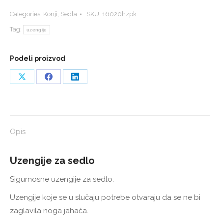
sedlo
Categories:
Konji
,
Sedla
SKU:
16020hzpk
quantity
Tag:
uzengije
Podeli proizvod
Share
Share
Share
on
on
on
X
Facebook
LinkedIn
Opis
Uzengije za sedlo
Sigurnosne uzengije za sedlo.
Uzengije koje se u slučaju potrebe otvaraju da se ne bi
zaglavila noga jahača.