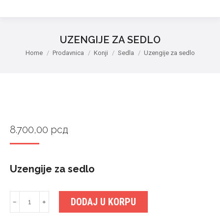
UZENGIJE ZA SEDLO
You are here:
Home
Prodavnica
Konji
Sedla
Uzengije za sedlo
8.700,00
рсд
Uzengije za sedlo
Uzengije
DODAJ U KORPU
﹣
﹢
za