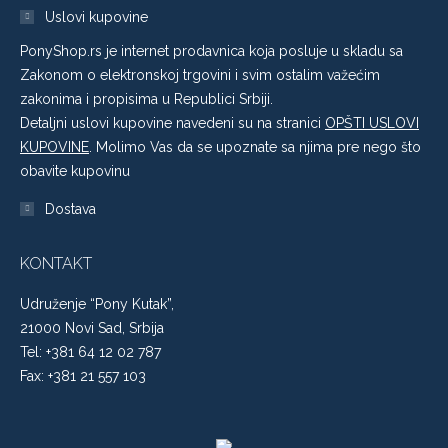
Uslovi kupovine
PonyShop.rs je internet prodavnica koja posluje u skladu sa
Zakonom o elektronskoj trgovini i svim ostalim važećim
zakonima i propisima u Republici Srbiji.
Detaljni uslovi kupovine navedeni su na stranici
OPŠTI USLOVI
KUPOVINE
. Molimo Vas da se upoznate sa njima pre nego što
obavite kupovinu
Dostava
KONTAKT
Udruženje “Pony Kutak”,
21000 Novi Sad, Srbija
Tel: +381 64 12 02 787
Fax: +381 21 557 103