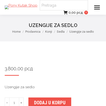
0,00
рсд
0
UZENGIJE ZA SEDLO
You are here:
Home
Prodavnica
Konji
Sedla
Uzengije za sedlo
3.800,00
рсд
Uzengije za sedlo
Uzengije
DODAJ U KORPU
﹣
﹢