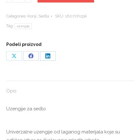
za
sedlo
Categories:
Konji
,
Sedla
SKU:
16070hzpk
quantity
Tag:
uzengije
Podeli proizvod
Share
Share
Share
on
on
on
X
Facebook
LinkedIn
Opis
Uzengije za sedlo
Univerzalne uzengije od laganog materijala koje su