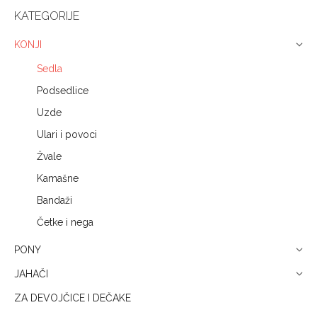
KATEGORIJE
KONJI
Sedla
Podsedlice
Uzde
Ulari i povoci
Žvale
Kamašne
Bandaži
Četke i nega
PONY
JAHAČI
ZA DEVOJČICE I DEČAKE