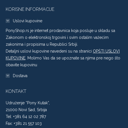
KORISNE INFORMACIJE
Uslovi kupovine
PonyShop.rs je internet prodavnica koja posluje u skladu sa
Zakonom o elektronskoj trgovini i svim ostalim važećim
zakonima i propisima u Republici Srbiji.
Detaljni uslovi kupovine navedeni su na stranici
OPŠTI USLOVI
KUPOVINE
. Molimo Vas da se upoznate sa njima pre nego što
obavite kupovinu
Dostava
KONTAKT
Udruženje “Pony Kutak”,
21000 Novi Sad, Srbija
Tel: +381 64 12 02 787
Fax: +381 21 557 103