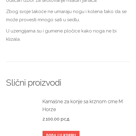
odličan izbor za školovanje mladih jahača.
Zbog svoje lakoće ne umaraju nogu i kolena tako da se
može provesti mnogo sati u sedlu.
U uzengijama su i gumene pločice kako noga ne bi
klizala.
Slični proizvodi
Kamašne za konje sa krznom crne M
Horze
2.100,00
рсд
DODAJ U KORPU