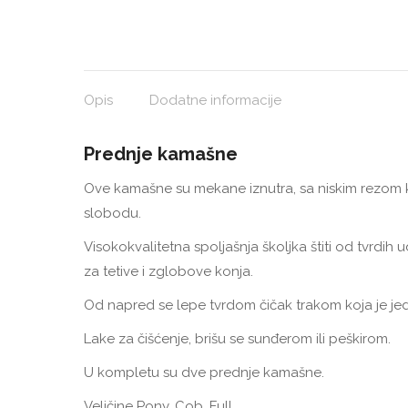
Opis
Dodatne informacije
Prednje kamašne
Ove kamašne su mekane iznutra, sa niskim rezom
slobodu.
Visokokvalitetna spoljašnja školjka štiti od tvrdih
za tetive i zglobove konja.
Od napred se lepe tvrdom čičak trakom koja je j
Lake za čišćenje, brišu se sunđerom ili peškirom.
U kompletu su dve prednje kamašne.
Veličine Pony, Cob, Full.