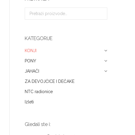
KATEGORIJE
KONJI
PONY
JAHAČI
ZA DEVOJČICE I DEČAKE
NTC radionice
Izleti
Gledali ste i: