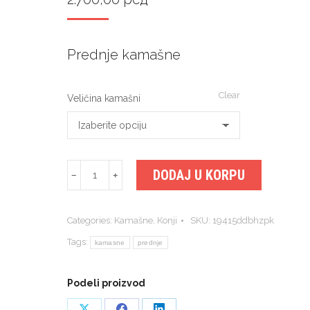
Prednje kamašne
Clear
Veličina kamašni
Prednje
DODAJ U KORPU
﹣
﹢
kamašne
quantity
Categories:
Kamašne
,
Konji
SKU:
19415ddbhzpk
Tags:
kamasne
prednje
Podeli proizvod