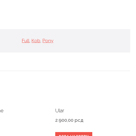
Full
,
Kob
,
Pony
ne
Ular
2.900,00
рсд