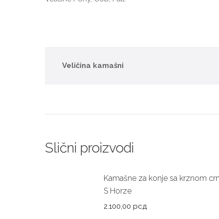
Veličina kamašni
Slični proizvodi
Kamašne za konje sa krznom cr
S Horze
2.100,00
рсд