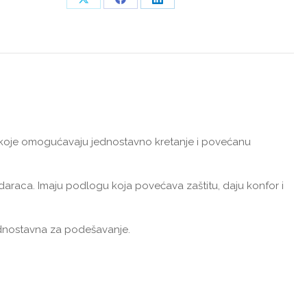
Share
Share
Share
on
on
on
X
Facebook
LinkedIn
 koje omogućavaju jednostavno kretanje i povećanu
 udaraca. Imaju podlogu koja povećava zaštitu, daju konfor i
ednostavna za podešavanje.