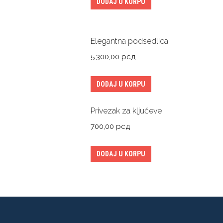
DODAJ U KORPU
Elegantna podsedlica
5.300,00
рсд
DODAJ U KORPU
Privezak za ključeve
700,00
рсд
DODAJ U KORPU