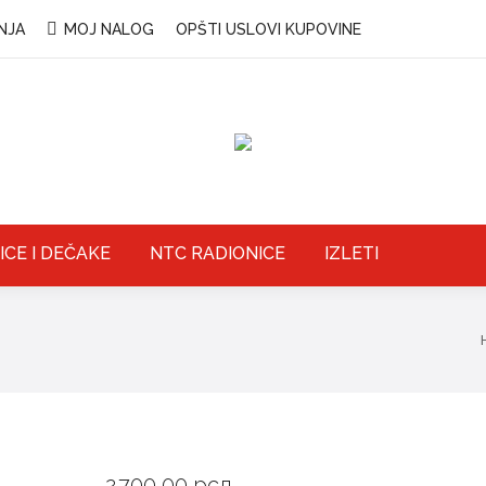
NJA
MOJ NALOG
OPŠTI USLOVI KUPOVINE
ICE I DEČAKE
NTC RADIONICE
IZLETI
2.700,00
рсд