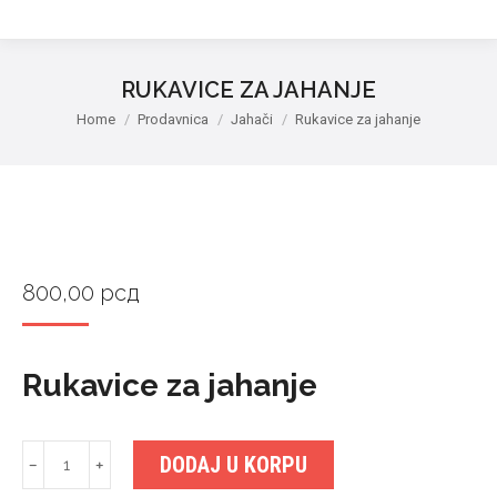
RUKAVICE ZA JAHANJE
You are here:
Home
Prodavnica
Jahači
Rukavice za jahanje
800,00
рсд
Rukavice za jahanje
Rukavice
DODAJ U KORPU
﹣
﹢
za