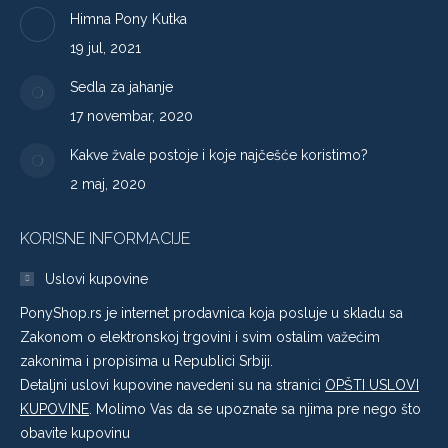
Himna Pony Kutka
19 jul, 2021
Sedla za jahanje
17 novembar, 2020
Kakve žvale postoje i koje najčešće koristimo?
2 maj, 2020
KORISNE INFORMACIJE
Uslovi kupovine
PonyShop.rs je internet prodavnica koja posluje u skladu sa
Zakonom o elektronskoj trgovini i svim ostalim važećim
zakonima i propisima u Republici Srbiji.
Detaljni uslovi kupovine navedeni su na stranici
OPŠTI USLOVI
KUPOVINE
. Molimo Vas da se upoznate sa njima pre nego što
obavite kupovinu