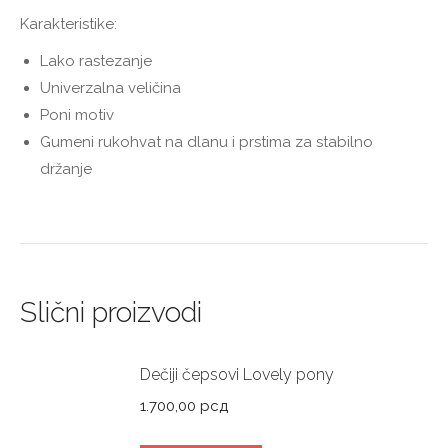
Karakteristike:
Lako rastezanje
Univerzalna veličina
Poni motiv
Gumeni rukohvat na dlanu i prstima za stabilno
držanje
Slični proizvodi
Dečiji čepsovi Lovely pony
1.700,00
рсд