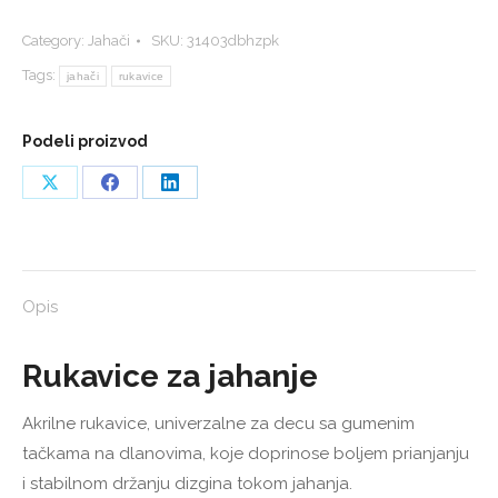
jahanje
Category:
Jahači
SKU:
31403dbhzpk
quantity
Tags:
jahači
rukavice
Podeli proizvod
Share
Share
Share
on
on
on
X
Facebook
LinkedIn
Opis
Rukavice za jahanje
Akrilne rukavice, univerzalne za decu sa gumenim
tačkama na dlanovima, koje doprinose boljem prianjanju
i stabilnom držanju dizgina tokom jahanja.