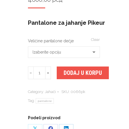
Pantalone za jahanje Pikeur
Clear
Veličine pantalone dečje
Pantalone
DODAJ U KORPU
﹣
﹢
za
jahanje
Category:
Jahači
SKU:
0066pk
quantity
Tag:
pantalone
Podeli proizvod