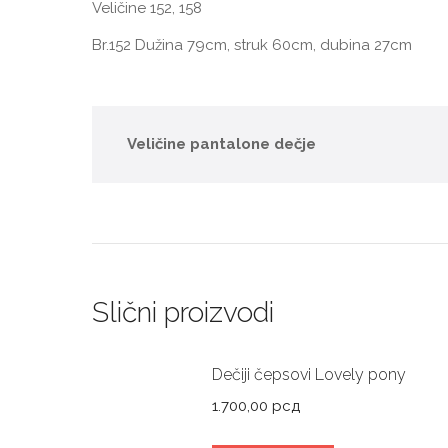
Veličine 152, 158
Br.152 Dužina 79cm, struk 60cm, dubina 27cm
Veličine pantalone dečje
Slični proizvodi
Dečiji čepsovi Lovely pony
1.700,00
рсд