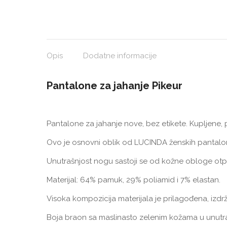
Opis
Dodatne informacije
Pantalone za jahanje Pikeur
Pantalone za jahanje nove, bez etikete. Kupljene,
Ovo je osnovni oblik od LUCINDA ženskih pantalo
Unutrašnjost nogu sastoji se od kožne obloge otpo
Materijal: 64% pamuk, 29% poliamid i 7% elastan.
Visoka kompozicija materijala je prilagođena, izdržl
Boja braon sa maslinasto zelenim kožama u unutra