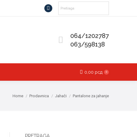
Facebook
page
opens
064/1202787
in
063/598138
new
window
0,00
рсд
0
You are here:
Home
Prodavnica
Jahači
Pantalone za jahanje
PRETRAGA