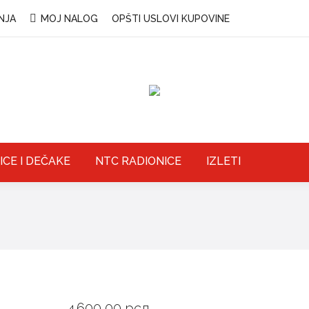
NJA
MOJ NALOG
OPŠTI USLOVI KUPOVINE
ICE I DEČAKE
NTC RADIONICE
IZLETI
4.600,00
рсд