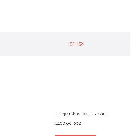
152
,
158
Dečje rukavice za jahanje
1.100,00
рсд