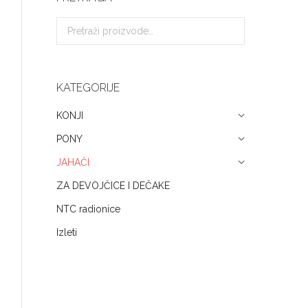
KATEGORIJE
KONJI
PONY
JAHAČI
ZA DEVOJČICE I DEČAKE
NTC radionice
Izleti