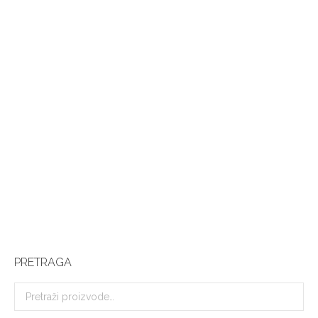
Čizme gumene sa uloškom
4.800,00
рсд
PRETRAGA